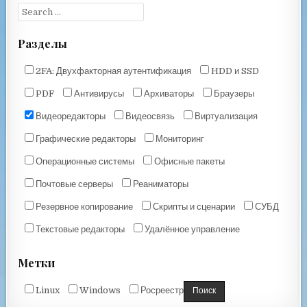
Разделы
2FA: Двухфакторная аутентификация
HDD и SSD
PDF
Антивирусы
Архиваторы
Браузеры
Видеоредакторы
Видеосвязь
Виртуализация
Графические редакторы
Мониторинг
Операционные системы
Офисные пакеты
Почтовые серверы
Реаниматоры
Резервное копирование
Скрипты и сценарии
СУБД
Текстовые редакторы
Удалённое управление
Метки
Linux
Windows
Росреестр