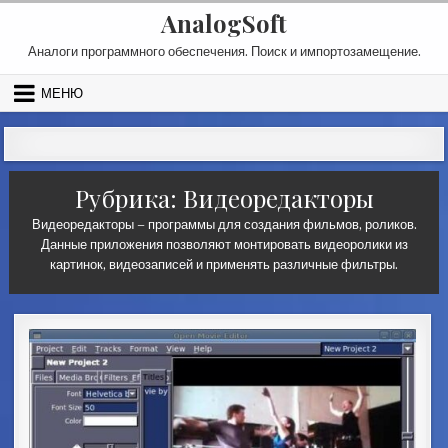
Перейти к содержимому
AnalogSoft
Аналоги программного обеспечения. Поиск и импортозамещение.
МЕНЮ
Рубрика:
Видеоредакторы
Видеоредакторы – программы для создания фильмов, роликов.
Данные приложения позволяют монтировать видеоролики из
картинок, видеозаписей и применять различные фильтры.