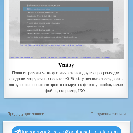
Ventoy
Принцип работы Ventoy отличается от других программ для
создания загрузочных носителей. Ventoy позволяет создавать
загрузочные носители просто копируя на флешку необходимые
файлы, например, ISO…
Навигация по записям
← Предыдущие записи
Следующие записи →
Присоединяйтесь к @analogsoft в Telegram