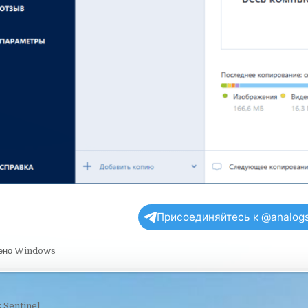
Присоединяйтесь к @analogs
ено
Windows
 Sentinel