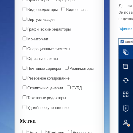
Данная 
Видеоредакторы
Видеосвязь
Он позв
надежн
Виртуализация
Официа
Графические редакторы
Мониторинг
Операционные системы
Офисные пакеты
Почтовые серверы
Реаниматоры
Резервное копирование
Скрипты и сценарии
СУБД
Текстовые редакторы
Удалённое управление
Метки
Linux
Windows
Росреестр