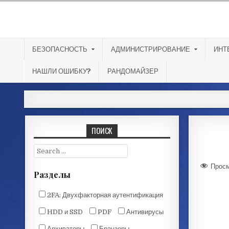
БЕЗОПАСНОСТЬ
АДМИНИСТРИРОВАНИЕ
ИНТ
НАШЛИ ОШИБКУ?
РАНДОМАЙЗЕР
ПОИСК
Просм
Разделы
2FA: Двухфакторная аутентификация
HDD и SSD
PDF
Антивирусы
Архиваторы
Браузеры