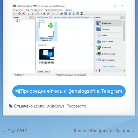
Присоединяйтесь к @analogsoft в Telegram
Отмечено
Linux
,
Windows
,
Росреестр
← TightVNC
Remote Manipulator System →