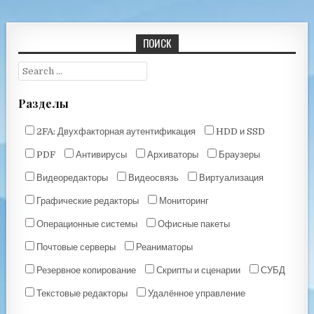
ПОИСК
Разделы
2FA: Двухфакторная аутентификация
HDD и SSD
PDF
Антивирусы
Архиваторы
Браузеры
Видеоредакторы
Видеосвязь
Виртуализация
Графические редакторы
Мониторинг
Операционные системы
Офисные пакеты
Почтовые серверы
Реаниматоры
Резервное копирование
Скрипты и сценарии
СУБД
Текстовые редакторы
Удалённое управление