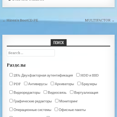
← Hiren’s BootCD PE
MULTIFACTOR →
ПОИСК
Разделы
2FA: Двухфакторная аутентификация
HDD и SSD
PDF
Антивирусы
Архиваторы
Браузеры
Видеоредакторы
Видеосвязь
Виртуализация
Графические редакторы
Мониторинг
Операционные системы
Офисные пакеты