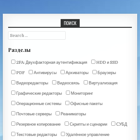
ПОИСК
Разделы
2FA: Двухфакторная аутентификация
HDD и SSD
PDF
Антивирусы
Архиваторы
Браузеры
Видеоредакторы
Видеосвязь
Виртуализация
Графические редакторы
Мониторинг
Операционные системы
Офисные пакеты
Почтовые серверы
Реаниматоры
Резервное копирование
Скрипты и сценарии
СУБД
Текстовые редакторы
Удалённое управление